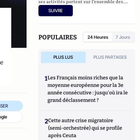
ses activités portent sur l’ensemble des
débats de régulation des réseaux et
SUIVRE
contenus numériques menés devant les
institutions européennes, françaises et
américaines.
POPULAIRES
24 Heures
7 Jours
PLUS LUS
PLUS PARTAGES
re
1
Les Français moins riches que la
moyenne européenne pour la 3e
année consécutive : jusqu'où ira le
grand déclassement ?
SER
ogle
2
Cette autre crise migratoire
(semi-orchestrée) qui se profile
après Ceuta