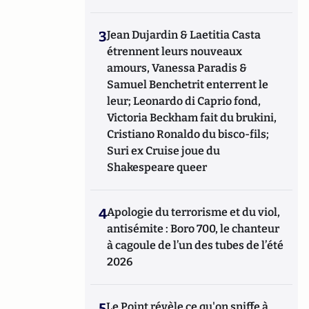
3
Jean Dujardin & Laetitia Casta
étrennent leurs nouveaux
amours, Vanessa Paradis &
Samuel Benchetrit enterrent le
leur; Leonardo di Caprio fond,
Victoria Beckham fait du brukini,
Cristiano Ronaldo du bisco-fils;
Suri ex Cruise joue du
Shakespeare queer
4
Apologie du terrorisme et du viol,
antisémite : Boro 700, le chanteur
à cagoule de l’un des tubes de l’été
2026
5
Le Point révèle ce qu'on sniffe à