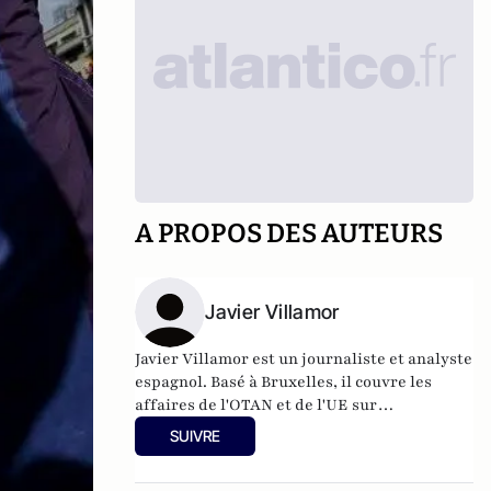
A PROPOS DES AUTEURS
Javier Villamor
Javier Villamor est un journaliste et analyste
espagnol. Basé à Bruxelles, il couvre les
affaires de l'OTAN et de l'UE sur
europeanconservative.com
. Javier a plus de
SUIVRE
17 ans d'expérience dans les domaines de la
politique internationale, de la défense et de