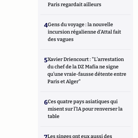
Paris regardait ailleurs
4
Gens du voyage : la nouvelle
incursion régalienne d'Attal fait
des vagues
5
Xavier Driencourt : "L’arrestation
du chef de la DZ Mafia ne signe
qu’une vraie-fausse détente entre
Paris et Alger"
6
Ces quatre pays asiatiques qui
misent sur l’IA pour renverser la
table
7
Les singes ont eux aussi des