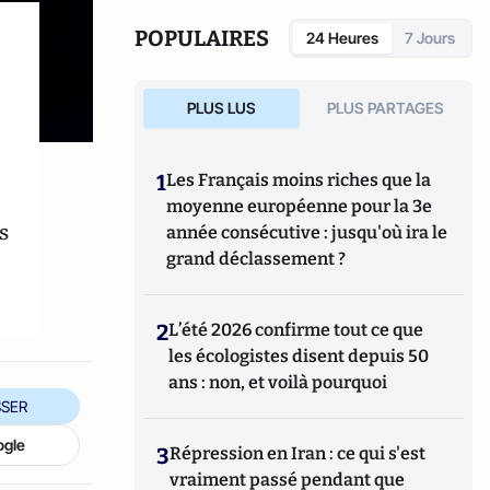
la sécurité. Il travaille également en tant
que consultant et fournit des informations
POPULAIRES
24 Heures
7 Jours
stratégiques sur les affaires mondiales et
les dynamiques géopolitiques.
PLUS LUS
PLUS PARTAGES
1
Les Français moins riches que la
moyenne européenne pour la 3e
s
année consécutive : jusqu'où ira le
grand déclassement ?
2
L’été 2026 confirme tout ce que
les écologistes disent depuis 50
ans : non, et voilà pourquoi
SER
ogle
3
Répression en Iran : ce qui s'est
vraiment passé pendant que