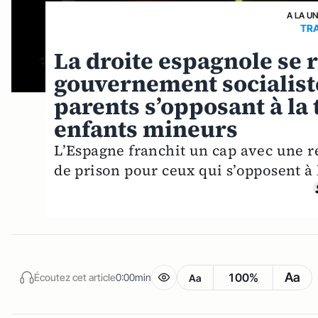
A LA U
TRA
La droite espagnole se r
gouvernement socialiste
parents s’opposant à la 
enfants mineurs
L’Espagne franchit un cap avec une r
de prison pour ceux qui s’opposent à 
Aa
100%
Écoutez cet article
0:00min
Aa