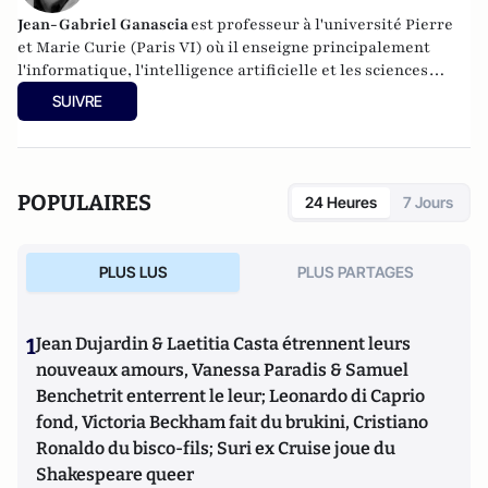
Jean-Gabriel Ganascia
est
professeur à l'
université Pierre
et Marie Curie
(Paris VI) où il enseigne principalement
l'informatique, l'intelligence artificielle et les sciences
cognitives. Il poursuit des recherches au sein du
LIP6
, dans
SUIVRE
le
thème APA
du pôle IA où il anime l'équipe
ACASA
.
POPULAIRES
24 Heures
7 Jours
PLUS LUS
PLUS PARTAGES
1
Jean Dujardin & Laetitia Casta étrennent leurs
nouveaux amours, Vanessa Paradis & Samuel
Benchetrit enterrent le leur; Leonardo di Caprio
fond, Victoria Beckham fait du brukini, Cristiano
Ronaldo du bisco-fils; Suri ex Cruise joue du
Shakespeare queer