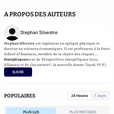
A PROPOS DES AUTEURS
Stephan Silvestre
Stephan Silvestre
est ingénieur en optique physique et
docteur en sciences économiques. Il est professeur à la Paris
School of Business, membre de la chaire des risques
énergétiques.
Il est le co-auteur de
Perspectives énergétiques (
2013,
Ellipses) et de
Gaz naturel : la nouvelle donne ?
(
2016, PUF).
SUIVRE
POPULAIRES
24 Heures
7 Jours
PLUS LUS
PLUS PARTAGES