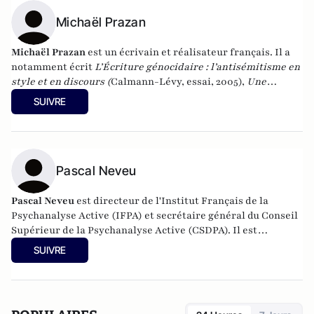
Michaël Prazan
Michaël Prazan
est un écrivain et réalisateur français. Il a
notamment écrit
L’Écriture génocidaire : l’antisémitisme en
style et en discours (
Calmann-Lévy, essai, 2005),
Une
histoire du terrorisme
(Flammarion, 2012),
Frères
SUIVRE
Musulmans : enquête sur la dernière idéologie totalitaire
(
Grasset, 2014).
Pascal Neveu
Pascal Neveu
est directeur de l'Institut Français de la
Psychanalyse Active (IFPA) et secrétaire général du
Conseil
Supérieur de la Psychanalyse Active
(CSDPA). Il est
responsable national de la cellule de soutien psychologique
SUIVRE
au sein de l’
Œuvre des Pupilles Orphelins des Sapeurs-
Pompiers de France
(ODP).