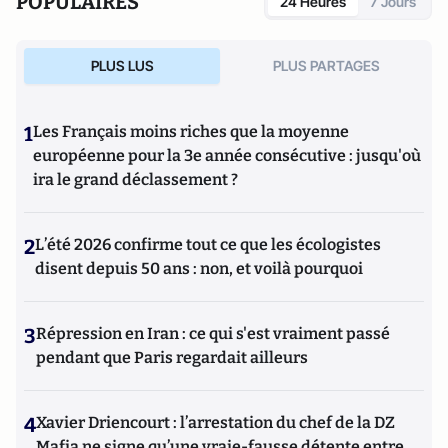
POPULAIRES
24 Heures
7 Jours
PLUS LUS
PLUS PARTAGES
1
Les Français moins riches que la moyenne
européenne pour la 3e année consécutive : jusqu'où
ira le grand déclassement ?
2
L’été 2026 confirme tout ce que les écologistes
disent depuis 50 ans : non, et voilà pourquoi
3
Répression en Iran : ce qui s'est vraiment passé
pendant que Paris regardait ailleurs
4
Xavier Driencourt : l’arrestation du chef de la DZ
Mafia ne signe qu’une vraie-fausse détente entre