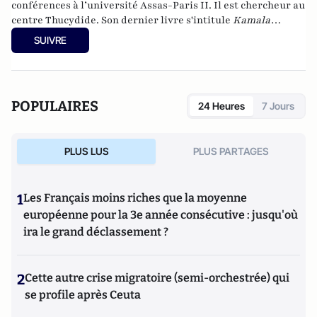
conférences à l’université Assas-Paris II. Il est chercheur au
centre Thucydide. Son dernier livre s'intitule
Kamala
Harris, l'Amérique du futur
(Nouveau Monde éditions,
SUIVRE
collection Chronos, poche, 2024). Il est également l'auteur de
Hillary, une présidente des Etats-Unis
(Eyrolles, 2015),
Qui
veut la peau du Parti républicain ? L’incroyable Donald
Trump
(Passy, 2016),
Trumpland, portrait d'une Amérique
POPULAIRES
24 Heures
7 Jours
divisée
(Privat, 2017),
1968: Quand l'Amérique
gronde
(Privat, 2018),
Et s’il gagnait encore ?
(VA éditions,
2018),
Joe Biden : le 3e mandat de Barack Obama
(VA éditions,
PLUS LUS
PLUS PARTAGES
2019), la
biographie de Joe Biden
(Nouveau Monde, 2020) et
Géopolitique des Etats-Unis
(Puf, 2022).
1
Les Français moins riches que la moyenne
européenne pour la 3e année consécutive : jusqu'où
ira le grand déclassement ?
2
Cette autre crise migratoire (semi-orchestrée) qui
se profile après Ceuta