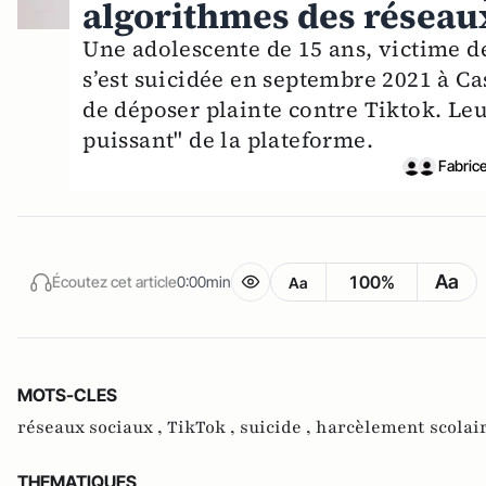
algorithmes des réseaux
Une adolescente de 15 ans, victime d
s’est suicidée en septembre 2021 à Ca
de déposer plainte contre Tiktok. Le
puissant" de la plateforme.
Fabric
Aa
100%
Écoutez cet article
0:00min
Aa
MOTS-CLES
réseaux sociaux ,
TikTok ,
suicide ,
harcèlement scolair
THEMATIQUES