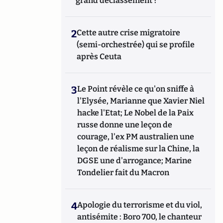
grand déclassement ?
2
Cette autre crise migratoire
(semi-orchestrée) qui se profile
après Ceuta
3
Le Point révèle ce qu'on sniffe à
l'Elysée, Marianne que Xavier Niel
hacke l'Etat; Le Nobel de la Paix
russe donne une leçon de
courage, l'ex PM australien une
leçon de réalisme sur la Chine, la
DGSE une d'arrogance; Marine
Tondelier fait du Macron
4
Apologie du terrorisme et du viol,
antisémite : Boro 700, le chanteur