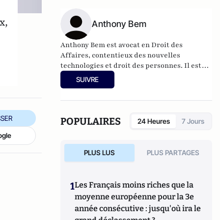
x,
Anthony Bem
Anthony Bem est avocat en Droit des
Affaires, contentieux des nouvelles
technologies et droit des personnes. Il est
avocat au barreau de Paris et tient
SUIVRE
également un
blog
dans lequel il rebondit
régulièrement sur l'actualité juridique.
SER
POPULAIRES
24 Heures
7 Jours
ogle
PLUS LUS
PLUS PARTAGES
1
Les Français moins riches que la
moyenne européenne pour la 3e
année consécutive : jusqu'où ira le