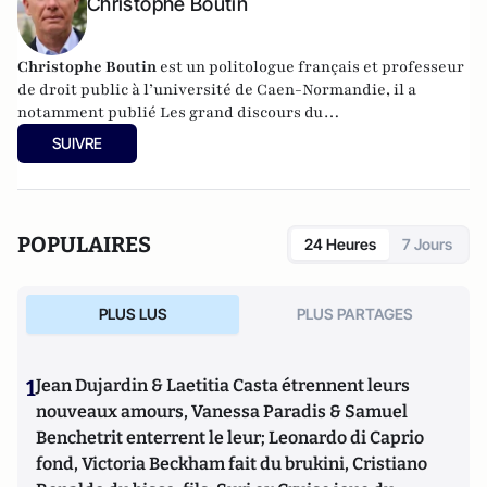
Christophe Boutin
Christophe Boutin
est un politologue français et professeur
de droit public à l’université de Caen-Normandie, il a
notamment publié
Les grand discours du
XXe siècle
(Flammarion 2009) et co-dirigé
Le dictionnaire
SUIVRE
du conservatisme
(Cerf 2017), le
Le dictionnaire des
populismes
(Cerf 2019) et
Le dictionnaire du progressisme
(Seuil 2022). Christophe Boutin est membre de la Fondation
du Pont-Neuf.
POPULAIRES
24 Heures
7 Jours
PLUS LUS
PLUS PARTAGES
1
Jean Dujardin & Laetitia Casta étrennent leurs
nouveaux amours, Vanessa Paradis & Samuel
Benchetrit enterrent le leur; Leonardo di Caprio
fond, Victoria Beckham fait du brukini, Cristiano