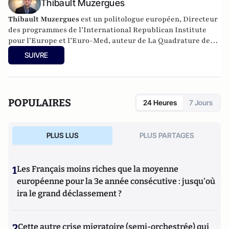
Thibault Muzergues
Thibault Muzergues
est un politologue européen, Directeur
des programmes de l’International Republican Institute
pour l’Europe et l’Euro-Med, auteur de La Quadrature des
classes (2018, Marque belge)
et Europe Champ de
SUIVRE
Bataille
(2021, Le Bord de l'Eau).
POPULAIRES
24 Heures
7 Jours
PLUS LUS
PLUS PARTAGES
1
Les Français moins riches que la moyenne
européenne pour la 3e année consécutive : jusqu'où
ira le grand déclassement ?
2
Cette autre crise migratoire (semi-orchestrée) qui