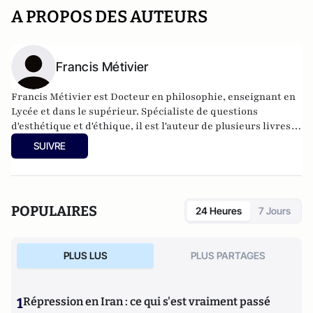
A PROPOS DES AUTEURS
Francis Métivier
Francis Métivier est Docteur en philosophie, enseignant en
Lycée et dans le supérieur. Spécialiste de questions
d'esthétique et d'éthique, il est l'auteur de plusieurs livres :
"
Rock'n philo
" (Bréal) ; "
Sexe & Philo
" (Bréal) ou encore
SUIVRE
"
L'esprit du vin ou la philosophie du Chinon
" (FM. Edition). Il
tient un site personnel :
www.francismetivier.com
.
POPULAIRES
24 Heures
7 Jours
PLUS LUS
PLUS PARTAGES
1
Répression en Iran : ce qui s'est vraiment passé