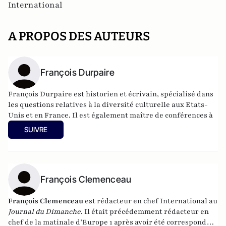
International
A PROPOS DES AUTEURS
François Durpaire
François Durpaire est historien et écrivain, spécialisé dans
les questions relatives à la diversité culturelle aux Etats-
Unis et en France. Il est également maître de conférences à
l'université de Cergy-Pontoise.
SUIVRE
Il est président du mouvement pluricitoyen :
"Nous sommes
la France"
et s'occupe du blog
Durpaire.com
Il est également l'auteur de
Nous sommes tous la France :
essai sur la nouvelle identité française
(Editions Philippe
Rey, 2012) et de
François Clemenceau
Les Etats-Unis pour les nuls
aux côtés de
Thomas Snégaroff (First, 2012)
François Clemenceau
est rédacteur en chef International au
Journal du Dimanche
. Il était précédemment rédacteur en
chef de la matinale d’Europe 1 après avoir été correspondant