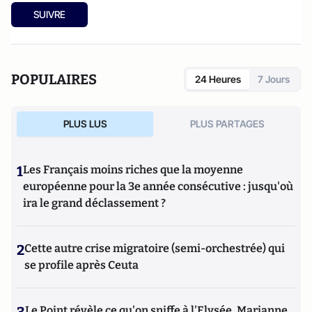
de la radio à Washington pendant sept ans. Son blog
USA
SUIVRE
2008
sur la campagne présidentielle américaine a reçu la
Coupe de l’Info 2009 du meilleur blog politique et
économique.Son quatrième livre sur la politique
américaine,
Hillary Clinton de A à Z
,
vient d'être republié dans une
POPULAIRES
24 Heures
7 Jours
(éditions Du Rocher).
édition augmentée
PLUS LUS
PLUS PARTAGES
1
Les Français moins riches que la moyenne
européenne pour la 3e année consécutive : jusqu'où
ira le grand déclassement ?
2
Cette autre crise migratoire (semi-orchestrée) qui
se profile après Ceuta
Le Point révèle ce qu'on sniffe à l'Elysée, Marianne