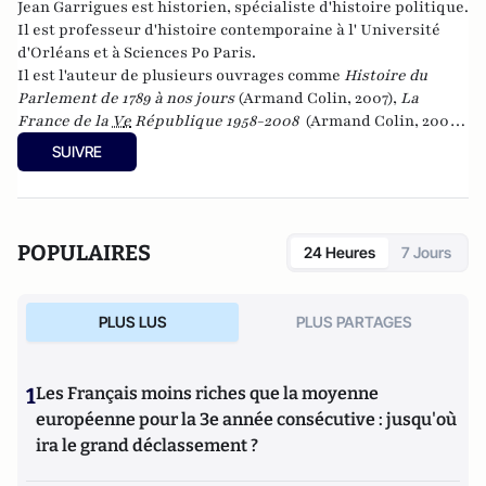
Jean Garrigues est historien, spécialiste d'histoire politique.
Il est professeur d'histoire contemporaine à l' Université
d'Orléans et à Sciences Po Paris.
Il est l'auteur de plusieurs ouvrages comme
Histoire du
Parlement de 1789 à nos jours
(Armand Colin, 2007),
La
France de la
V
e
République 1958-2008
(Armand Colin, 2008)
et
Les hommes providentiels : histoire d’une fascination
SUIVRE
française
(Seuil, 2012). Son dernier livre,
Le monde selon
Clemenceau
est paru en 2014 aux éditions Tallandier.
POPULAIRES
24 Heures
7 Jours
PLUS LUS
PLUS PARTAGES
1
Les Français moins riches que la moyenne
européenne pour la 3e année consécutive : jusqu'où
ira le grand déclassement ?