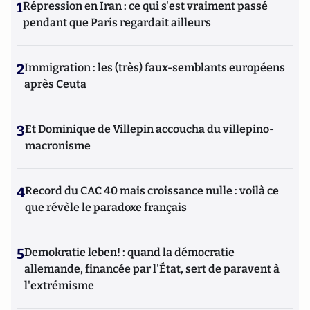
1
Répression en Iran : ce qui s'est vraiment passé
Scientifiques de Bures-sur-Yvette.
pendant que Paris regardait ailleurs
2
Immigration : les (très) faux-semblants européens
après Ceuta
3
Et Dominique de Villepin accoucha du villepino-
macronisme
4
Record du CAC 40 mais croissance nulle : voilà ce
que révèle le paradoxe français
5
Demokratie leben! : quand la démocratie
allemande, financée par l'État, sert de paravent à
l'extrémisme