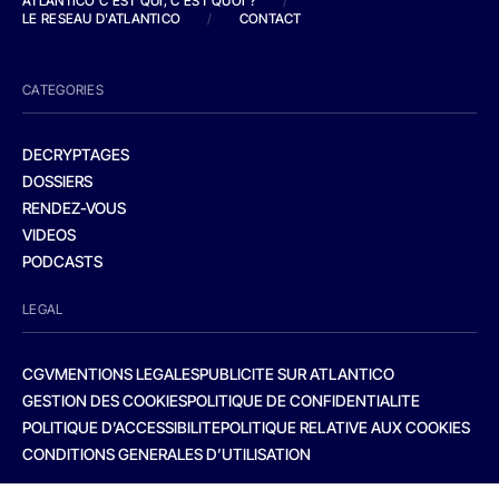
ATLANTICO C'EST QUI, C'EST QUOI ?
/
LE RESEAU D'ATLANTICO
/
CONTACT
CATEGORIES
DECRYPTAGES
DOSSIERS
RENDEZ-VOUS
VIDEOS
PODCASTS
LEGAL
CGV
MENTIONS LEGALES
PUBLICITE SUR ATLANTICO
GESTION DES COOKIES
POLITIQUE DE CONFIDENTIALITE
POLITIQUE D’ACCESSIBILITE
POLITIQUE RELATIVE AUX COOKIES
CONDITIONS GENERALES D’UTILISATION