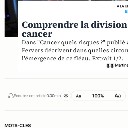
A LA U
B
Comprendre la division c
cancer
Dans "Cancer quels risques ?" publié 
Fervers décrivent dans quelles circo
l'émergence de ce fléau. Extrait 1/2.
Martin
Aa
100%
Écoutez cet article
0:00min
Aa
MOTS-CLES