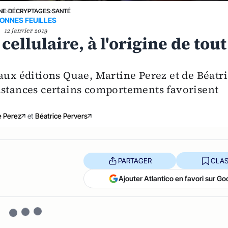
NE
›
DÉCRYPTAGES
›
SANTÉ
ONNES FEUILLES
12 janvier 2019
ellulaire, à l'origine de tout
aux éditions Quae, Martine Perez et de Béatr
nstances certains comportements favorisent
e Perez
et
Béatrice Pervers
PARTAGER
CLAS
Ajouter Atlantico en favori sur Go