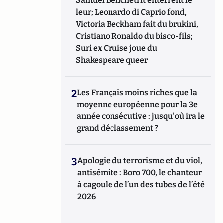
Samuel Benchetrit enterrent le
leur; Leonardo di Caprio fond,
Victoria Beckham fait du brukini,
Cristiano Ronaldo du bisco-fils;
Suri ex Cruise joue du
Shakespeare queer
2
Les Français moins riches que la
moyenne européenne pour la 3e
année consécutive : jusqu'où ira le
grand déclassement ?
3
Apologie du terrorisme et du viol,
antisémite : Boro 700, le chanteur
à cagoule de l’un des tubes de l’été
2026