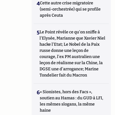
4
Cette autre crise migratoire
(semi-orchestrée) qui se profile
après Ceuta
5
Le Point révèle ce qu'on sniffe à
l'Elysée, Marianne que Xavier Niel
hacke l'Etat; Le Nobel de la Paix
russe donne une leçon de
courage, l'ex PM australien une
leçon de réalisme sur la Chine, la
DGSE une d'arrogance; Marine
Tondelier fait du Macron
6
« Sionistes, hors des Facs »,
soutien au Hamas : du GUD à LFI,
les mêmes slogans, la même
haine