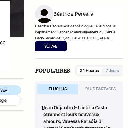
Béatrice Pervers
Béatrice Pervers est cancérologue ; elle dirige le
département Cancer et environnement du Centre
Léon-Bérard de Lyon. De 2011 à 2017, elle a
ice
coordonné la chaire d'excellence Environnement,
SUIVRE
nutrition et cancer. Jacqueline Godet (préface) est
présidente de la Ligue contre le cancer.
POPULAIRES
24 Heures
7 Jours
PLUS LUS
PLUS PARTAGES
SER
ogle
1
Jean Dujardin & Laetitia Casta
étrennent leurs nouveaux
amours, Vanessa Paradis &