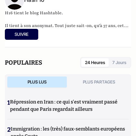
H16 tient le blog
Hashtable
.
Il tient à son anonymat. Tout juste sait-on, qu'à 37 ans, cet
informaticien à l'humour acerbe habite en Belgique et
SUIVRE
travaille pour
"une grosse boutique qui produit, gère et
manipule beaucoup, beaucoup de documents".
POPULAIRES
24 Heures
7 Jours
PLUS LUS
PLUS PARTAGES
1
Répression en Iran : ce qui s'est vraiment passé
pendant que Paris regardait ailleurs
2
Immigration : les (très) faux-semblants européens