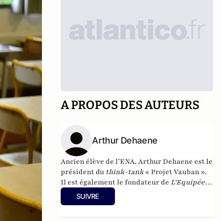
A PROPOS DES AUTEURS
Arthur Dehaene
Ancien élève de l’ENA, Arthur Dehaene est le
président du
think-tank
« Projet Vauban ».
Il est également le fondateur de
L’Equipée
,
association qui œuvre pour l’égalité des
SUIVRE
chances auprès des élèves scolarisés en
banlieue.