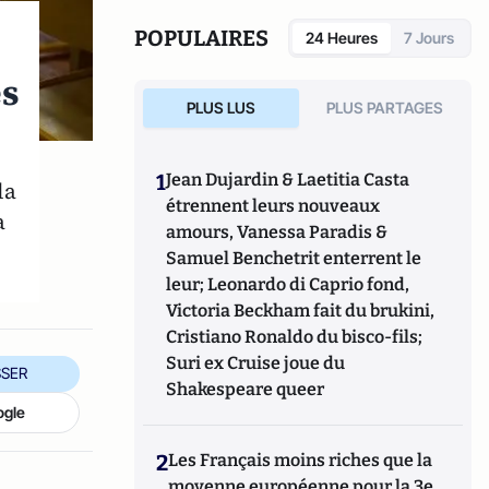
POPULAIRES
24 Heures
7 Jours
es
PLUS LUS
PLUS PARTAGES
1
Jean Dujardin & Laetitia Casta
la
étrennent leurs nouveaux
a
amours, Vanessa Paradis &
Samuel Benchetrit enterrent le
leur; Leonardo di Caprio fond,
Victoria Beckham fait du brukini,
Cristiano Ronaldo du bisco-fils;
Suri ex Cruise joue du
SER
Shakespeare queer
ogle
2
Les Français moins riches que la
moyenne européenne pour la 3e