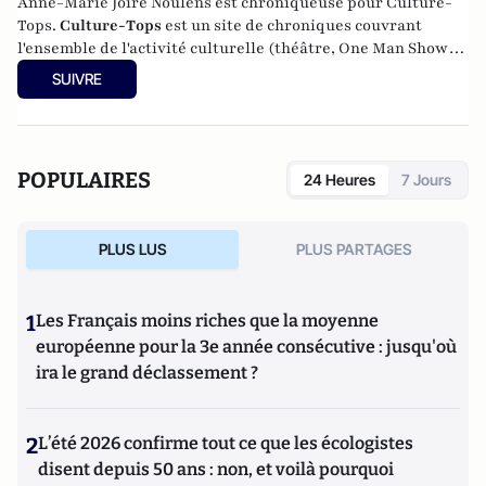
Anne-Marie Joire Noulens est chroniqueuse pour Culture-
Tops.
Culture-Tops
est un site de chroniques couvrant
l'ensemble de l'activité culturelle (théâtre, One Man Shows,
opéras, ballets, spectacles divers, cinéma, expos, livres,
SUIVRE
etc.). Culture-Tops a été créé en novembre 2013 par Jacques
Paugam , journaliste et écrivain, et son fils, Gabriel
Lecarpentier-Paugam.
POPULAIRES
24 Heures
7 Jours
PLUS LUS
PLUS PARTAGES
1
Les Français moins riches que la moyenne
européenne pour la 3e année consécutive : jusqu'où
ira le grand déclassement ?
2
L’été 2026 confirme tout ce que les écologistes
disent depuis 50 ans : non, et voilà pourquoi