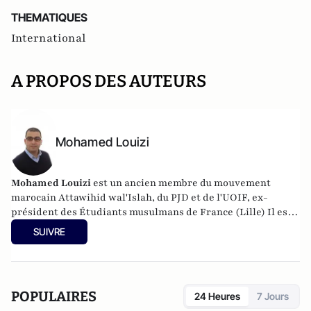
THEMATIQUES
International
A PROPOS DES AUTEURS
Mohamed Louizi
Mohamed Louizi
est un ancien membre du mouvement
marocain Attawihid wal'Islah, du PJD et de l'UOIF, ex-
président des Étudiants musulmans de France (Lille) Il est
ingénieur. Il anime depuis 2007 le blog "Écrire sans censures
SUIVRE
!".
POPULAIRES
24 Heures
7 Jours