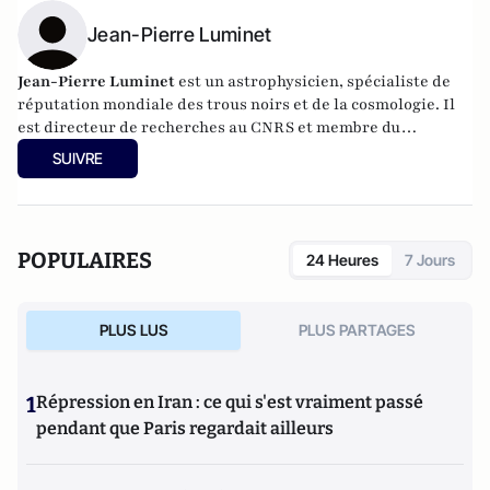
Jean-Pierre Luminet
Jean-Pierre Luminet
est un astrophysicien, spécialiste de
réputation mondiale des trous noirs et de la cosmologie. Il
est directeur de recherches au CNRS et membre du
Laboratoire Univers et Théorie (LUTH) de l'observatoire
SUIVRE
Paris-Meudon. Il est chevalier des Arts et des lettres, et a
été lauréat du prix international Georges Lemaître 1999
pour son travail de recherche
POPULAIRES
24 Heures
7 Jours
PLUS LUS
PLUS PARTAGES
1
Répression en Iran : ce qui s'est vraiment passé
pendant que Paris regardait ailleurs