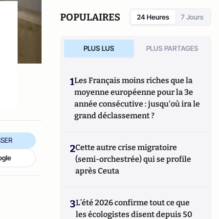
Radiothérapie Oncologique) , Membre du
GFRU Groupe Francophone de
POPULAIRES
24 Heures
7 Jours
Radiothérapie en Urologie et du GETUG
(Groupe d’Etude des Tumeurs
UroGénitales) et Président du CORP (Club
PLUS LUS
PLUS PARTAGES
des Onco-Radiothérapeutes Parisiens).
1
Les Français moins riches que la
moyenne européenne pour la 3e
année consécutive : jusqu'où ira le
grand déclassement ?
SER
2
Cette autre crise migratoire
ogle
(semi-orchestrée) qui se profile
après Ceuta
3
L’été 2026 confirme tout ce que
les écologistes disent depuis 50