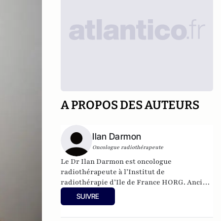
A PROPOS DES AUTEURS
Ilan Darmon
Oncologue radiothérapeute
Le Dr Ilan Darmon est oncologue
radiothérapeute à
l’Institut de
radiothérapie d’Ile de France
HORG. Ancien
Praticien Assistant des Centres de Lutte
SUIVRE
Contre le Cancer à L’Institut Curie, Membre
de la SFRO (Société Française de