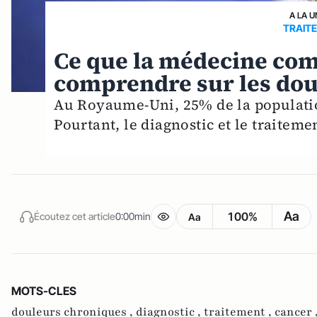
A LA U
TRAIT
Ce que la médecine com
comprendre sur les dou
Au Royaume-Uni, 25% de la populatio
Pourtant, le diagnostic et le traitem
Aa
100%
Écoutez cet article
0:00min
Aa
MOTS-CLES
douleurs chroniques ,
diagnostic ,
traitement ,
cancer 