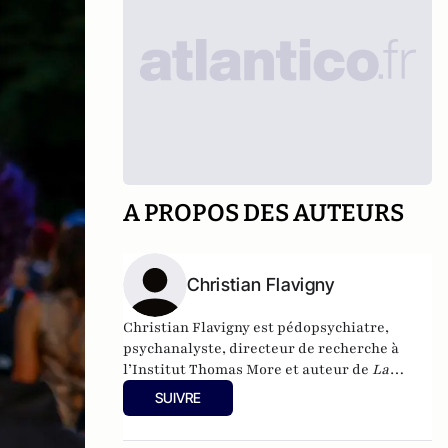
A PROPOS DES AUTEURS
Christian Flavigny
Christian Flavigny est pédopsychiatre,
psychanalyste, directeur de recherche à
l’Institut Thomas More et auteur de
La
querelle du genre
, PUF 2012 (récit détaillé de
SUIVRE
la genèse de la notion de “genre”) ;
Aider les
enfants transgenres – contre