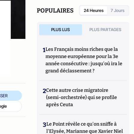
l’américanisation des soins aux enfants
,
Téqui, 2021 ;
Comprendre le phénomène
POPULAIRES
24 Heures
7 Jours
transgenre – la solution par la culture
française
, Ellipses, 2023
PLUS LUS
PLUS PARTAGES
1
Les Français moins riches que la
moyenne européenne pour la 3e
année consécutive : jusqu'où ira le
grand déclassement ?
2
Cette autre crise migratoire
SER
(semi-orchestrée) qui se profile
après Ceuta
ogle
3
Le Point révèle ce qu'on sniffe à
l'Elysée, Marianne que Xavier Niel