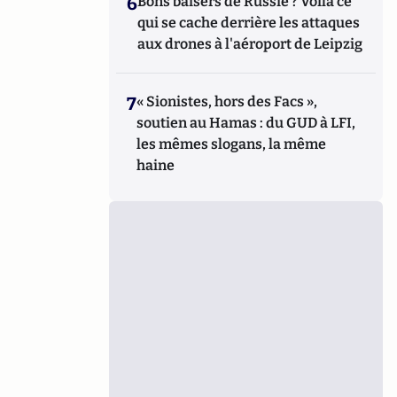
6
Bons baisers de Russie ? Voilà ce
qui se cache derrière les attaques
aux drones à l'aéroport de Leipzig
7
« Sionistes, hors des Facs »,
soutien au Hamas : du GUD à LFI,
les mêmes slogans, la même
haine