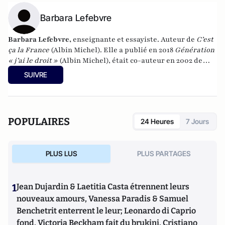
Barbara Lefebvre
Barbara Lefebvre,
enseignante et essayiste. Auteur de
C’est
ça la France
(Albin Michel). Elle a publié en 2018
Génération
« j’ai le droit »
(Albin Michel), était co-auteur en 2002 de
l’ouvrage
Les territoires perdus de la République
(Pluriel)
SUIVRE
POPULAIRES
24 Heures
7 Jours
PLUS LUS
PLUS PARTAGES
1
Jean Dujardin & Laetitia Casta étrennent leurs
nouveaux amours, Vanessa Paradis & Samuel
Benchetrit enterrent le leur; Leonardo di Caprio
fond, Victoria Beckham fait du brukini, Cristiano