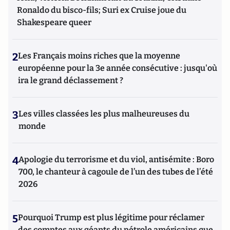
Ronaldo du bisco-fils; Suri ex Cruise joue du
Shakespeare queer
2
Les Français moins riches que la moyenne
européenne pour la 3e année consécutive : jusqu'où
ira le grand déclassement ?
3
Les villes classées les plus malheureuses du
monde
4
Apologie du terrorisme et du viol, antisémite : Boro
700, le chanteur à cagoule de l’un des tubes de l’été
2026
5
Pourquoi Trump est plus légitime pour réclamer
des comptes aux géants du pétrole américains que