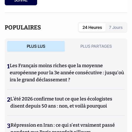
criminalité organisée dans le chaos mondial : mafias,
triades, cartels, clans
. Il est directeur d'études, pôle
sécurité-défense-criminologie du Conservatoire National
des Arts et Métiers.
POPULAIRES
24 Heures
7 Jours
PLUS LUS
PLUS PARTAGES
1
Les Français moins riches que la moyenne
européenne pour la 3e année consécutive : jusqu'où
ira le grand déclassement ?
2
L’été 2026 confirme tout ce que les écologistes
disent depuis 50 ans : non, et voilà pourquoi
3
Répression en Iran : ce qui s'est vraiment passé