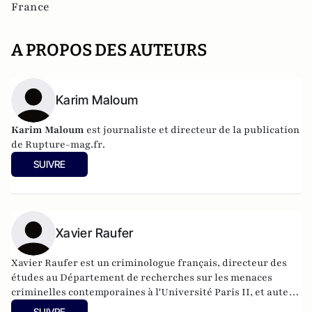
France
A PROPOS DES AUTEURS
Karim Maloum
Karim Maloum
est journaliste et directeur de la publication
de
Rupture-mag.fr
.
SUIVRE
Xavier Raufer
Xavier Raufer est un criminologue français, directeur des
études au Département de recherches sur les menaces
criminelles contemporaines à l'
Université Paris II
, et auteur
de nombreux ouvrages sur le sujet. Dernier en date:
La
SUIVRE