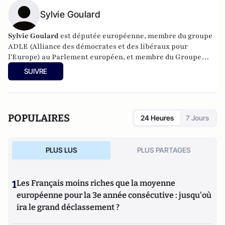
Sylvie Goulard
Sylvie Goulard
est députée européenne, membre du groupe
ADLE (Alliance des démocrates et des libéraux pour
l'Europe) au Parlement européen, et membre du Groupe
Eiffel Europe (
www.groupe-eiffel.eu
)
SUIVRE
POPULAIRES
24 Heures
7 Jours
PLUS LUS
PLUS PARTAGES
1
Les Français moins riches que la moyenne
européenne pour la 3e année consécutive : jusqu'où
ira le grand déclassement ?