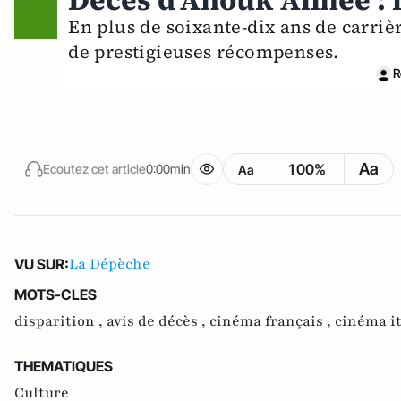
Décès d’Anouk Aimée : 
En plus de soixante-dix ans de carrièr
de prestigieuses récompenses.
R
Aa
100%
Écoutez cet article
0:00min
Aa
La Dépèche
VU SUR:
MOTS-CLES
disparition ,
avis de décès ,
cinéma français ,
cinéma it
THEMATIQUES
Culture