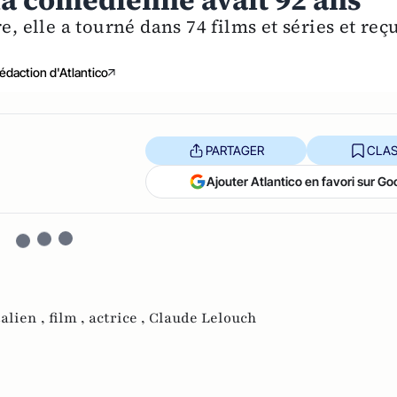
la comédienne avait 92 ans
e, elle a tourné dans 74 films et séries et reç
édaction d'Atlantico
PARTAGER
CLAS
Ajouter Atlantico en favori sur Go
alien ,
film ,
actrice ,
Claude Lelouch