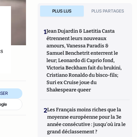
PLUS LUS
PLUS PARTAGES
1
Jean Dujardin & Laetitia Casta
étrennent leurs nouveaux
amours, Vanessa Paradis &
es
Samuel Benchetrit enterrent le
leur; Leonardo di Caprio fond,
Victoria Beckham fait du brukini,
Cristiano Ronaldo du bisco-fils;
Suri ex Cruise joue du
Shakespeare queer
SER
ogle
2
Les Français moins riches que la
moyenne européenne pour la 3e
année consécutive : jusqu'où ira le
grand déclassement ?