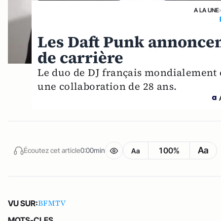
A LA UNE
Les Daft Punk annoncent
de carrière
Le duo de DJ français mondialement 
une collaboration de 28 ans.
Aa
100%
Écoutez cet article
0:00min
Aa
BFMTV
VU SUR:
MOTS-CLES