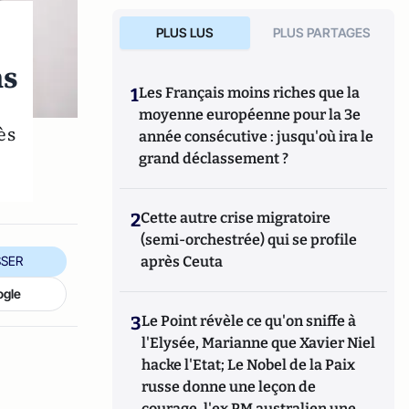
PLUS LUS
PLUS PARTAGES
ns
1
Les Français moins riches que la
moyenne européenne pour la 3e
ès
année consécutive : jusqu'où ira le
grand déclassement ?
2
Cette autre crise migratoire
(semi-orchestrée) qui se profile
après Ceuta
SER
ogle
3
Le Point révèle ce qu'on sniffe à
l'Elysée, Marianne que Xavier Niel
hacke l'Etat; Le Nobel de la Paix
russe donne une leçon de
courage, l'ex PM australien une