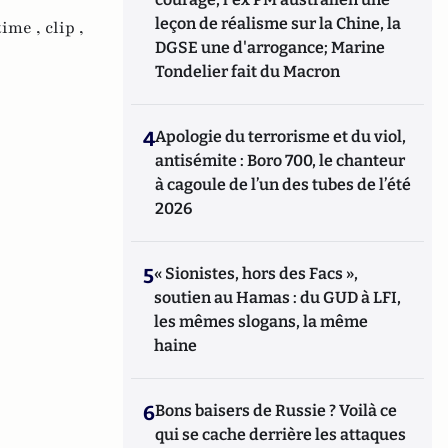
leçon de réalisme sur la Chine, la
time ,
clip ,
DGSE une d'arrogance; Marine
Tondelier fait du Macron
4
Apologie du terrorisme et du viol,
antisémite : Boro 700, le chanteur
à cagoule de l’un des tubes de l’été
2026
5
« Sionistes, hors des Facs »,
soutien au Hamas : du GUD à LFI,
les mêmes slogans, la même
haine
6
Bons baisers de Russie ? Voilà ce
qui se cache derrière les attaques