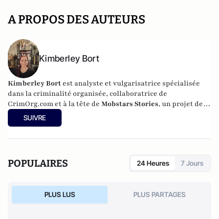
A PROPOS DES AUTEURS
Kimberley Bort
Kimberley Bort
est analyste et vulgarisatrice spécialisée
dans la criminalité organisée, collaboratrice de
CrimOrg.com et à la tête de
Mobstars Stories
, un projet de
contenus sur les réseaux sociaux qui explore les
SUIVRE
dynamiques du crime organisé et ses représentations.
POPULAIRES
24 Heures
7 Jours
PLUS LUS
PLUS PARTAGES