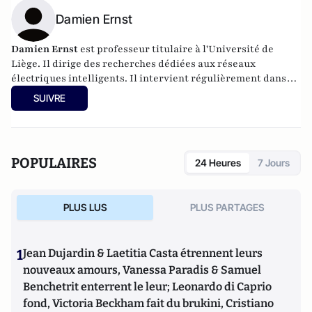
Damien Ernst
Damien Ernst
est professeur titulaire à l'Université de
Liège. Il dirige des recherches dédiées aux réseaux
électriques intelligents. Il intervient régulièrement dans
les médias sur les sujets liés à l'énergie.
SUIVRE
POPULAIRES
24 Heures
7 Jours
PLUS LUS
PLUS PARTAGES
1
Jean Dujardin & Laetitia Casta étrennent leurs
nouveaux amours, Vanessa Paradis & Samuel
Benchetrit enterrent le leur; Leonardo di Caprio
fond, Victoria Beckham fait du brukini, Cristiano