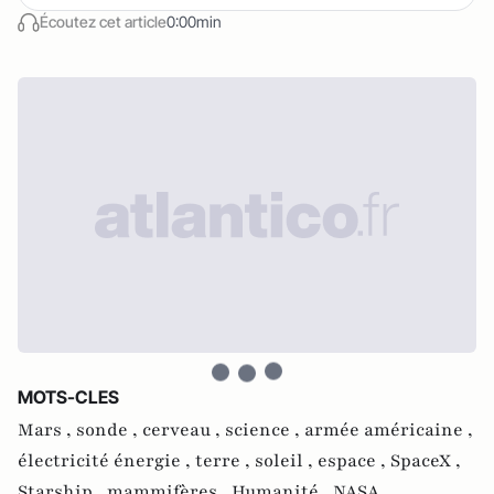
Écoutez cet article
0:00min
MOTS-CLES
Mars ,
sonde ,
cerveau ,
science ,
armée américaine ,
électricité énergie ,
terre ,
soleil ,
espace ,
SpaceX ,
Starship ,
mammifères ,
Humanité ,
NASA ,