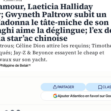
amour, Laeticia Halliday
; Gwyneth Paltrow subit un
 Madonna le tâte-miche de son
ghi aime la déglingue; l’ex d
a star’ac chinoise
trous; Céline Dion attire les requins; Timoth
ués; Jay-Z & Beyonce essayent le cheap et
vaux sur son yacht.
Philippine de Belair
PARTAGER
CLAS
Ajouter Atlantico en favori sur Go