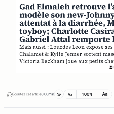
Gad Elmaleh retrouve l’
modèle son new-Johnny
attentat à la diarrhée,
toyboy; Charlotte Casira
Gabriel Attal remporte l
Mais aussi : Lourdes Leon expose ses 
Chalamet & Kylie Jenner sortent masq
Victoria Beckham joue aux petits che
Aa
100%
Écoutez cet article
0:00min
Aa