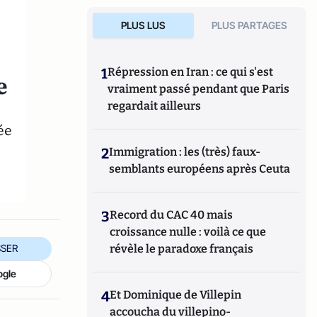
PLUS LUS
PLUS PARTAGES
1
Répression en Iran : ce qui s'est
e
vraiment passé pendant que Paris
regardait ailleurs
ée
2
Immigration : les (très) faux-
semblants européens après Ceuta
3
Record du CAC 40 mais
croissance nulle : voilà ce que
révèle le paradoxe français
SER
ogle
4
Et Dominique de Villepin
accoucha du villepino-