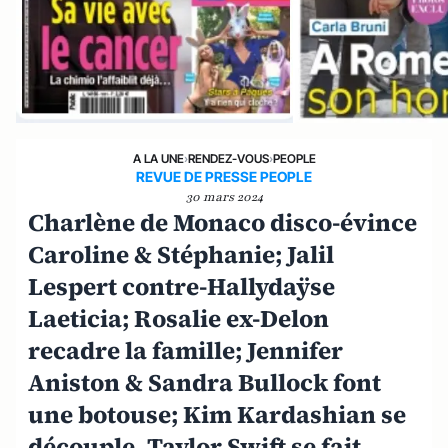
A LA UNE
›
RENDEZ-VOUS
›
PEOPLE
REVUE DE PRESSE PEOPLE
30 mars 2024
Charlène de Monaco disco-évince
Caroline & Stéphanie; Jalil
Lespert contre-Hallydaÿse
Laeticia; Rosalie ex-Delon
recadre la famille; Jennifer
Aniston & Sandra Bullock font
une botouse; Kim Kardashian se
découple, Taylor Swift se fait