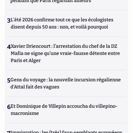
pendant que Paris regardait ailleurs
3
L’été 2026 confirme tout ce que les écologistes
disent depuis 50 ans : non, et voilà pourquoi
4
Xavier Driencourt : l’arrestation du chef de la DZ
Mafia ne signe qu’une vraie-fausse détente entre
Paris et Alger
5
Gens du voyage : la nouvelle incursion régalienne
d'Attal fait des vagues
6
Et Dominique de Villepin accoucha du villepino-
macronisme
Immigration : les (très) faux-semblants européens