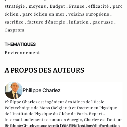
stratégie ,
moyens ,
Budget ,
France ,
efficacité ,
parc
éolien ,
parc éolien en mer ,
voisins européens ,
sacrifice ,
facture d'énergie ,
inflation ,
gaz russe ,
Gazprom
THEMATIQUES
Environnement
A PROPOS DES AUTEURS
Philippe Charlez
Philippe Charlez est ingénieur des Mines de l'École
Polytechnique de Mons (Belgique) et Docteur en Physique
de l'Institut de Physique du Globe de Paris. Expert
internationalement reconnu en énergie, Charlez est l'auteur
de plusieurs ouvrages sur la transition énergétique dont
Philippe Charlez enseigne à l’ISSEP, l'Institut de Formation