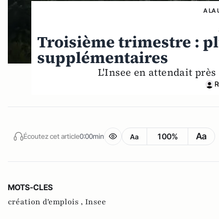
A LA 
Troisième trimestre : p
supplémentaires
L'Insee en attendait prè
R
Aa
100%
Écoutez cet article
0:00min
Aa
MOTS-CLES
création d'emplois ,
Insee