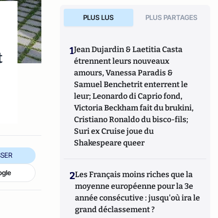
PLUS LUS
PLUS PARTAGES
1
Jean Dujardin & Laetitia Casta
t
étrennent leurs nouveaux
amours, Vanessa Paradis &
Samuel Benchetrit enterrent le
leur; Leonardo di Caprio fond,
Victoria Beckham fait du brukini,
Cristiano Ronaldo du bisco-fils;
Suri ex Cruise joue du
Shakespeare queer
SER
ogle
2
Les Français moins riches que la
moyenne européenne pour la 3e
année consécutive : jusqu'où ira le
grand déclassement ?