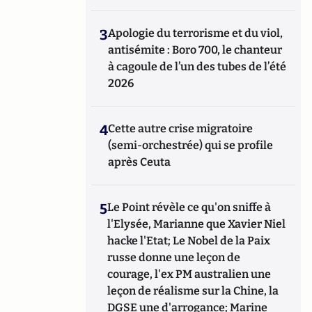
3
Apologie du terrorisme et du viol,
antisémite : Boro 700, le chanteur
à cagoule de l’un des tubes de l’été
2026
4
Cette autre crise migratoire
(semi-orchestrée) qui se profile
après Ceuta
5
Le Point révèle ce qu'on sniffe à
l'Elysée, Marianne que Xavier Niel
hacke l'Etat; Le Nobel de la Paix
russe donne une leçon de
courage, l'ex PM australien une
leçon de réalisme sur la Chine, la
DGSE une d'arrogance; Marine