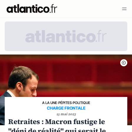
A LA UNE
›
PÉPITES
›
POLITIQUE
CHARGE FRONTALE
15 mai 2023
Retraites : Macron fustige le
"déni de réalité" qui serait le