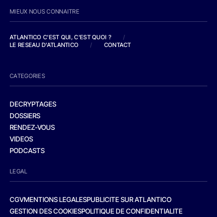
MIEUX NOUS CONNAITRE
ATLANTICO C'EST QUI, C'EST QUOI ?
/
LE RESEAU D'ATLANTICO
/
CONTACT
CATEGORIES
DECRYPTAGES
DOSSIERS
RENDEZ-VOUS
VIDEOS
PODCASTS
LEGAL
CGV
MENTIONS LEGALES
PUBLICITE SUR ATLANTICO
GESTION DES COOKIES
POLITIQUE DE CONFIDENTIALITE