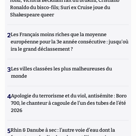
fond, Victoria Beckham fait du brukini, Cristiano
Ronaldo du bisco-fils; Suri ex Cruise joue du
Shakespeare queer
2
Les Français moins riches que la moyenne
européenne pour la 3e année consécutive : jusqu'où
ira le grand déclassement ?
3
Les villes classées les plus malheureuses du
monde
4
Apologie du terrorisme et du viol, antisémite : Boro
700, le chanteur à cagoule de l’un des tubes de l’été
2026
5
Rhin & Danube à sec : l’autre voie d’eau dont la