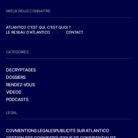
MIEUX NOUS CONNAITRE
ATLANTICO C'EST QUI, C'EST QUOI ?
/
LE RESEAU D'ATLANTICO
/
CONTACT
CATEGORIES
DECRYPTAGES
DOSSIERS
RENDEZ-VOUS
VIDEOS
PODCASTS
LEGAL
CGV
MENTIONS LEGALES
PUBLICITE SUR ATLANTICO
GESTION DES COOKIES
POLITIQUE DE CONFIDENTIALITE