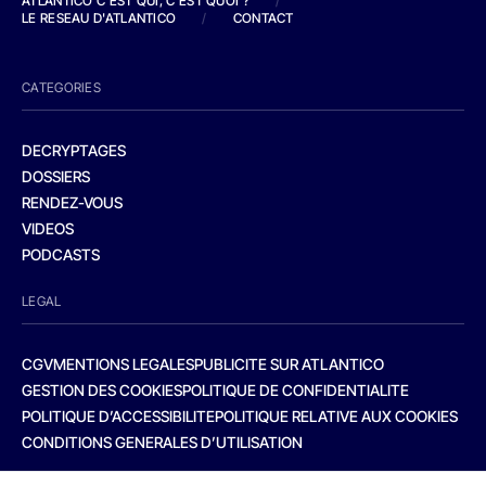
ATLANTICO C'EST QUI, C'EST QUOI ?
/
LE RESEAU D'ATLANTICO
/
CONTACT
CATEGORIES
DECRYPTAGES
DOSSIERS
RENDEZ-VOUS
VIDEOS
PODCASTS
LEGAL
CGV
MENTIONS LEGALES
PUBLICITE SUR ATLANTICO
GESTION DES COOKIES
POLITIQUE DE CONFIDENTIALITE
POLITIQUE D’ACCESSIBILITE
POLITIQUE RELATIVE AUX COOKIES
CONDITIONS GENERALES D’UTILISATION