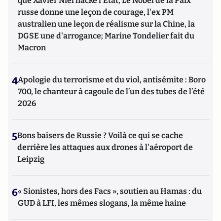
que Xavier Niel hacke l'Etat; Le Nobel de la Paix
russe donne une leçon de courage, l'ex PM
australien une leçon de réalisme sur la Chine, la
DGSE une d'arrogance; Marine Tondelier fait du
Macron
4
Apologie du terrorisme et du viol, antisémite : Boro
700, le chanteur à cagoule de l’un des tubes de l’été
2026
5
Bons baisers de Russie ? Voilà ce qui se cache
derrière les attaques aux drones à l'aéroport de
Leipzig
6
« Sionistes, hors des Facs », soutien au Hamas : du
GUD à LFI, les mêmes slogans, la même haine