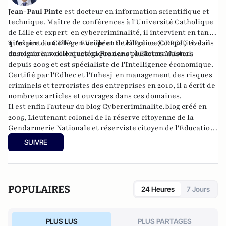
Jean-Paul Pinte
est docteur en information scientifique et
technique. Maître de conférences à l'Université Catholique
de Lille et expert en cybercriminalité, il intervient en tant
qu'expert au Collège Européen de la Police (CEPOL) et dans
Titulaire d'un DEA en Veille et Intelligence Compétitive, il
de nombreux colloques en France et à l'International.
enseigne la veille stratégique dans plusieurs Masters
depuis 2003 et est spécialiste de l'Intelligence économique.
Certifié par l'Edhec et l'Inhesj en management des risques
criminels et terroristes des entreprises en 2010, il a écrit de
nombreux articles et ouvrages dans ces domaines.
Il est enfin l'auteur du blog Cybercriminalite.blog créé en
2005, Lieutenant colonel de la réserve citoyenne de la
Gendarmerie Nationale et réserviste citoyen de l'Education
Nationale.
SUIVRE
POPULAIRES
24 Heures
7 Jours
PLUS LUS
PLUS PARTAGES