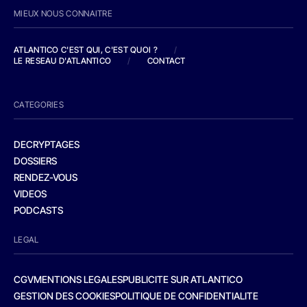
MIEUX NOUS CONNAITRE
ATLANTICO C'EST QUI, C'EST QUOI ?
/
LE RESEAU D'ATLANTICO
/
CONTACT
CATEGORIES
DECRYPTAGES
DOSSIERS
RENDEZ-VOUS
VIDEOS
PODCASTS
LEGAL
CGV
MENTIONS LEGALES
PUBLICITE SUR ATLANTICO
GESTION DES COOKIES
POLITIQUE DE CONFIDENTIALITE