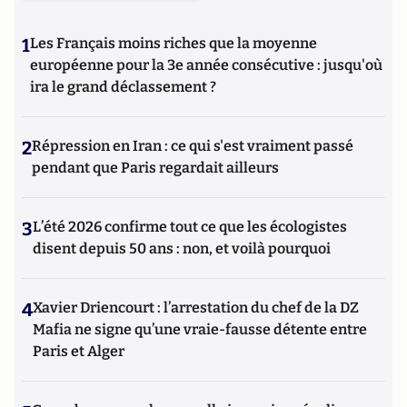
directeur de campagne de François Fillon. Patrick Stefanini
est directeur de campagne de Valérie Pécresse dans le cadre
1
Les Français moins riches que la moyenne
de l'élection présidentielle de 2022.
européenne pour la 3e année consécutive : jusqu'où
ira le grand déclassement ?
2
Répression en Iran : ce qui s'est vraiment passé
pendant que Paris regardait ailleurs
3
L’été 2026 confirme tout ce que les écologistes
disent depuis 50 ans : non, et voilà pourquoi
4
Xavier Driencourt : l’arrestation du chef de la DZ
Mafia ne signe qu’une vraie-fausse détente entre
Paris et Alger