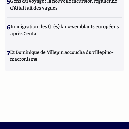
5
Gens du voyage : la nouvelle incursion régalienne
d'Attal fait des vagues
6
Immigration : les (très) faux-semblants européens
après Ceuta
7
Et Dominique de Villepin accoucha du villepino-
macronisme