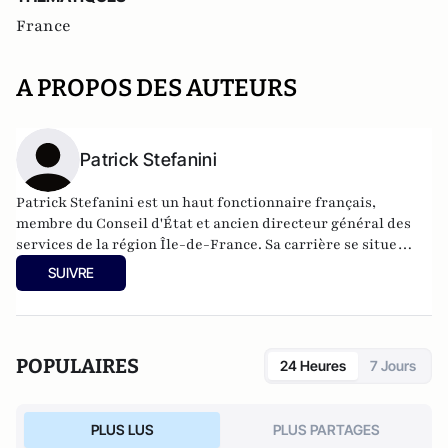
France
A PROPOS DES AUTEURS
Patrick Stefanini
Patrick Stefanini est un haut fonctionnaire français,
membre du Conseil d'État et ancien directeur général des
services de la région Île-de-France. Sa carrière se situe
entre l'administration et la politique. Diplômé de l'ENA en
SUIVRE
1979, il soutient Chirac avant de devenir un proche
conseiller d'Alain Juppé lorsque ce dernier est entré à
Matignon en 1995. Il s'est démarqué notamment lors de
batailles électorales réputées difficiles ; il fut ainsi l'artisan
POPULAIRES
24 Heures
7 Jours
de la victoire de Jacques Chirac à la présidentielle en 1995,
de celle de Valérie Pécresse aux élections régionales de 2015,
avant donc de conduire François Fillon à la victoire de la
PLUS LUS
PLUS PARTAGES
primaire, fin 2016. En mars 2017, il renonce à ses fonctions de