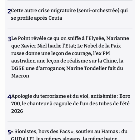
2
Cette autre crise migratoire (semi-orchestrée) qui
se profile après Ceuta
3
Le Point révèle ce qu'on sniffe à l'Elysée, Marianne
que Xavier Niel hacke l'Etat; Le Nobel de la Paix
russe donne une leçon de courage, l'ex PM
australien une leçon de réalisme sur la Chine, la
DGSE une d'arrogance; Marine Tondelier fait du
Macron
4
Apologie du terrorisme et du viol, antisémite : Boro
700, le chanteur à cagoule de l’un des tubes de l’été
2026
5
« Sionistes, hors des Facs », soutien au Hamas : du
GUD à LFI, les mêmes slogans, la même haine