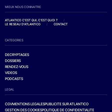
MIEUX NOUS CONNAITRE
ATLANTICO C'EST QUI, C'EST QUOI ?
/
LE RESEAU D'ATLANTICO
/
CONTACT
CATEGORIES
DECRYPTAGES
DOSSIERS
RENDEZ-VOUS
VIDEOS
PODCASTS
LEGAL
CGV
MENTIONS LEGALES
PUBLICITE SUR ATLANTICO
GESTION DES COOKIES
POLITIQUE DE CONFIDENTIALITE