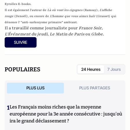
Eyrolles E-books.
Il est également l'auteur de
Là où vont les cigognes
(Ramsay),
L'affiche
rouge
(Denoël), ou encore de
L'homme que vous aimez haïr
(Grasset)
qui
dénonce l' "anti-sarkozysme primaire" ambiant.
Il a travaillé comme journaliste pour
France Soir
,
L'Événement du jeudi
,
Le Matin de Paris
ou
Globe
.
SUIVRE
POPULAIRES
24 Heures
7 Jours
PLUS LUS
PLUS PARTAGES
1
Les Français moins riches que la moyenne
européenne pour la 3e année consécutive : jusqu'où
ira le grand déclassement ?