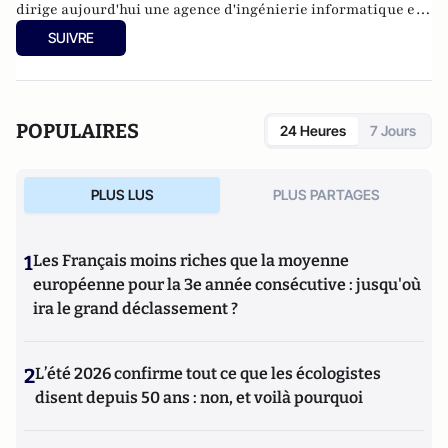
dirige aujourd'hui une agence d'ingénierie informatique et
il est chercheur associé au laboratoire SET.
SUIVRE
POPULAIRES
24 Heures
7 Jours
PLUS LUS
PLUS PARTAGES
1
Les Français moins riches que la moyenne
européenne pour la 3e année consécutive : jusqu'où
ira le grand déclassement ?
2
L’été 2026 confirme tout ce que les écologistes
disent depuis 50 ans : non, et voilà pourquoi