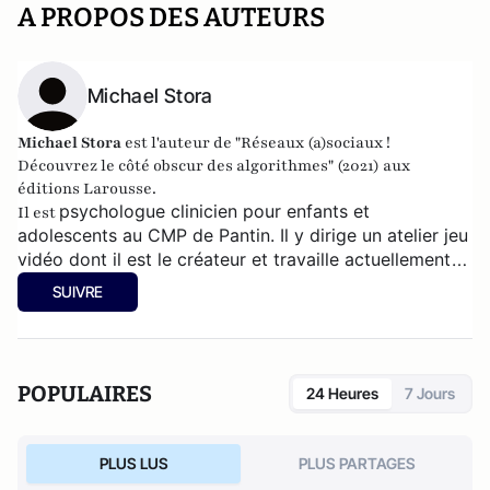
A PROPOS DES AUTEURS
Michael Stora
Michael Stora
est l'auteur de "Réseaux (a)sociaux !
Découvrez le côté obscur des algorithmes" (2021) aux
éditions Larousse.
psychologue clinicien pour enfants et
Il est
adolescents au CMP de Pantin. Il
y dirige un atelier jeu
vidéo dont il est le créateur et travaille actuellement
sur un livre concernant les femmes et le virtuel.
SUIVRE
POPULAIRES
24 Heures
7 Jours
PLUS LUS
PLUS PARTAGES