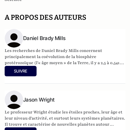
A PROPOS DES AUTEURS
Daniel Brady Mills
Les recherches de Daniel Brady Mills concernent
principalement la coévolution de la biosphère
protérozoïque (l'« âge moyen » de la Terre, il y a 2,5 à 0,541
milliards d'années) et de la vie eucaryote - un sujet qu'il
SUIVRE
aborde en étudiant les organismes et les environnements
modernes.
Jason Wright
Le professeur Wright étudie les étoiles proches, leur âge et
leur niveau d'activité, et surtout leurs systèmes planétaires.
Il trouve et caractérise de nouvelles planètes autour