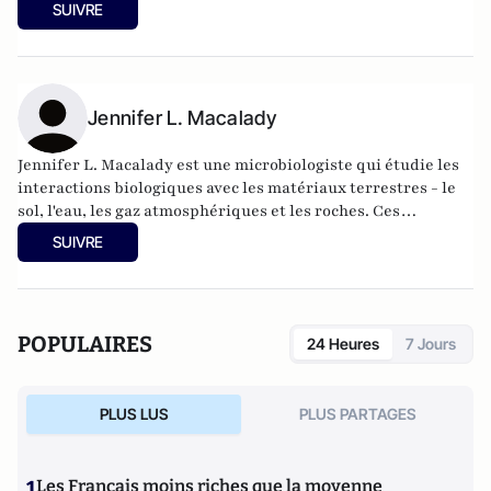
d'autres étoiles en mesurant soigneusement la façon dont
SUIVRE
elles se déplacent et dont elles bloquent la lumière de leur
étoile hôte. Il travaille également dans le cadre du
programme SETI, à la recherche de signes de vie
technologique ailleurs dans l'univers.
Jennifer L. Macalady
Jennifer L. Macalady est une microbiologiste qui étudie les
interactions biologiques avec les matériaux terrestres - le
sol, l'eau, les gaz atmosphériques et les roches. Ces
interactions sont codées dans les génomes microbiens qui
SUIVRE
nous donnent des indices sur la coévolution de la Terre et de
la biosphère à une époque très reculée.
POPULAIRES
24 Heures
7 Jours
PLUS LUS
PLUS PARTAGES
1
Les Français moins riches que la moyenne