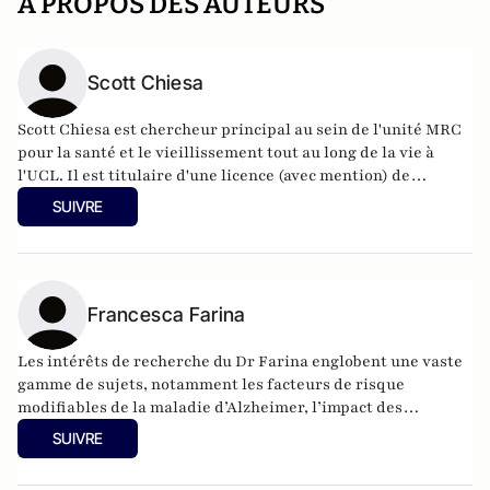
A PROPOS DES AUTEURS
Scott Chiesa
Scott Chiesa est chercheur principal au sein de l'unité MRC
pour la santé et le vieillissement tout au long de la vie à
l'UCL. Il est titulaire d'une licence (avec mention) de
l'Université de Glasgow, d'un master (avec mention) du
SUIVRE
King's College de Londres et d'un doctorat de l'Université
Brunel de Londres.
Francesca Farina
Les intérêts de recherche du Dr Farina englobent une vaste
gamme de sujets, notamment les facteurs de risque
modifiables de la maladie d’Alzheimer, l’impact des
contraceptifs hormonaux sur la santé cérébrale des femmes
SUIVRE
et l’anxiété liée à la démence chez les populations âgées.