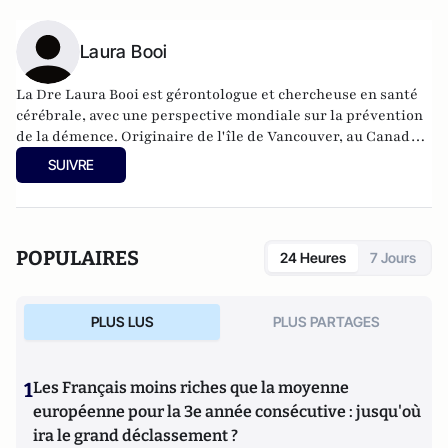
Laura Booi
La Dre Laura Booi est gérontologue et chercheuse en santé
cérébrale, avec une perspective mondiale sur la prévention
de la démence. Originaire de l'île de Vancouver, au Canada,
elle vit désormais à Newcastle upon Tyne, au Royaume-Uni.
SUIVRE
POPULAIRES
24 Heures
7 Jours
PLUS LUS
PLUS PARTAGES
1
Les Français moins riches que la moyenne
européenne pour la 3e année consécutive : jusqu'où
ira le grand déclassement ?