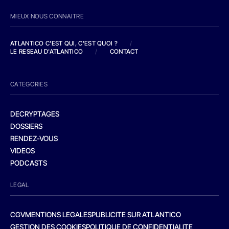
MIEUX NOUS CONNAITRE
ATLANTICO C'EST QUI, C'EST QUOI ?
/
LE RESEAU D'ATLANTICO
/
CONTACT
CATEGORIES
DECRYPTAGES
DOSSIERS
RENDEZ-VOUS
VIDEOS
PODCASTS
LEGAL
CGV
MENTIONS LEGALES
PUBLICITE SUR ATLANTICO
GESTION DES COOKIES
POLITIQUE DE CONFIDENTIALITE