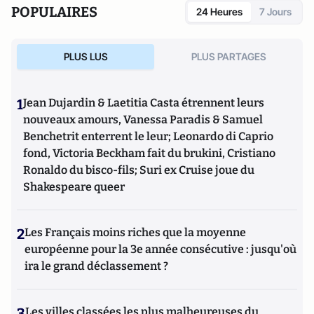
sociétés depuis la Révolution française. Il est l’auteur
POPULAIRES
24 Heures
7 Jours
d’ouvrages et de nombreux articles sur l’histoire de
l’Allemagne depuis la Révolution française, l’histoire des
mondialisations, l’histoire de la monnaie, l’histoire du
PLUS LUS
PLUS PARTAGES
nazisme et des autres violences de masse au XXème siècle
ou l’histoire des relations internationales et des conflits
contemporains. Il écrit en ce moment une biographie de
1
Jean Dujardin & Laetitia Casta étrennent leurs
Benjamin Disraëli.
nouveaux amours, Vanessa Paradis & Samuel
Benchetrit enterrent le leur; Leonardo di Caprio
fond, Victoria Beckham fait du brukini, Cristiano
Ronaldo du bisco-fils; Suri ex Cruise joue du
Shakespeare queer
2
Les Français moins riches que la moyenne
européenne pour la 3e année consécutive : jusqu'où
ira le grand déclassement ?
3
Les villes classées les plus malheureuses du