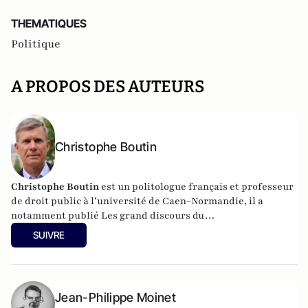
THEMATIQUES
Politique
A PROPOS DES AUTEURS
Christophe Boutin
Christophe Boutin
est un politologue français et professeur
de droit public à l’université de Caen-Normandie, il a
notamment publié
Les grand discours du
XXe siècle
(Flammarion 2009) et co-dirigé
Le dictionnaire
SUIVRE
du conservatisme
(Cerf 2017), le
Le dictionnaire des
populismes
(Cerf 2019) et
Le dictionnaire du progressisme
(Seuil 2022). Christophe Boutin est membre de la Fondation
du Pont-Neuf.
Jean-Philippe Moinet