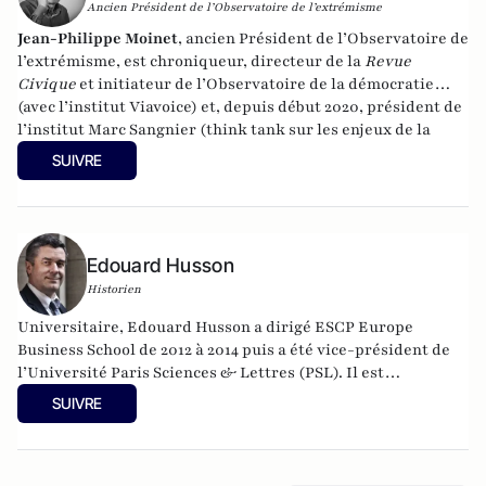
Ancien Président de l’Observatoire de l’extrémisme
Jean-Philippe Moinet
, ancien Président de l’Observatoire de
l’extrémisme, est chroniqueur, directeur de la
Revue
Civique
et
initiateur de l’Observatoire de la démocratie
(avec l’institut Viavoice) et, depuis début 2020, président de
l’institut Marc Sangnier (think tank sur les enjeux de la
démocratie).
Son compte Twitter :
@
JP_Moinet
.
SUIVRE
Edouard Husson
Historien
Universitaire, Edouard Husson a dirigé
ESCP Europe
Business School
de 2012 à 2014
puis a été vice-président de
l’Université Paris Sciences & Lettres (
PSL
). Il est
actuellement professeur à l’Institut Franco-Allemand
SUIVRE
d’Etudes Européennes (à l’Université de Cergy-Pontoise).
Spécialiste de l’histoire de l’Allemagne et de l’Europe, il
travaille en particulier sur la modernisation politique des