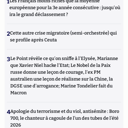
1
Les Français moins riches que la moyenne
européenne pour la 3e année consécutive : jusqu'où
ira le grand déclassement ?
2
Cette autre crise migratoire (semi-orchestrée) qui
se profile après Ceuta
3
Le Point révèle ce qu'on sniffe à l'Elysée, Marianne
que Xavier Niel hacke l'Etat; Le Nobel de la Paix
russe donne une leçon de courage, l'ex PM
australien une leçon de réalisme sur la Chine, la
DGSE une d'arrogance; Marine Tondelier fait du
Macron
4
Apologie du terrorisme et du viol, antisémite : Boro
700, le chanteur à cagoule de l’un des tubes de l’été
2026